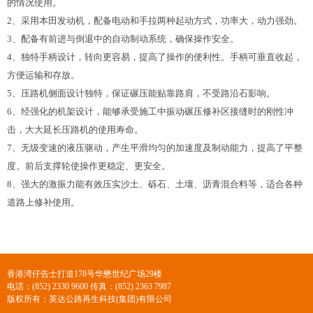
的情况使用。
2
、采用本田发动机，配备电动和手拉两种起动方式，功率大，动力强劲。
3
、配备有前进与倒退中的自动制动系统，确保操作安全。
4
、独特手柄设计，转向更容易，提高了操作的便利性。手柄可垂直收起，
方便运输和存放。
5
、压路机侧面设计独特，保证碾压能贴靠路肩，不受路沿石影响。
6
、经强化的机架设计，能够承受施工中振动碾压修补区接缝时的刚性冲
击，大大延长压路机的使用寿命。
7
、无级变速的液压驱动，产生平滑均匀的加速度及制动能力，提高了平整
度。前后支撑轮使操作更稳定、更安全。
8
、强大的激振力能有效压实沙土、砾石、土壤、沥青混合料等，适合各种
道路上修补使用。
香港湾仔告士打道178号华懋世纪广场29楼
电话：(852) 2330 9600 传真：(852) 2363 7987
版权所有：英达公路再生科技(集团)有限公司