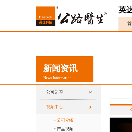
英
首
新闻资讯
News Information
公司新闻
视频中心
▪ 公司介绍
▪ 产品视频