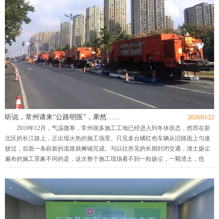
听说，常州请来“公路明医”，果然……
2020/01/22
2019年12月，气温微寒，常州很多施工工地已经进入到冬休状态，然而在新
北区的长江路上，正出现火热的施工场景。只见多台橘红色车辆从旧路面上匀速
驶过，后面一条崭新的道路就摊铺完成。与以往所见的长期封闭交通，渣土扬尘
遍布的施工景象不同的是，这次整个施工现场看不到一粒扬尘，一颗渣土，也
没...