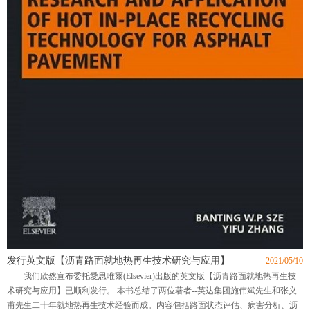
发行英文版【沥青路面就地热再生技术研究与应用】
2021/05/10
我们欣然宣布委托愛思唯爾(Elsevier)出版的英文版【沥青路面就地热再生技
术研究与应用】已顺利发行。 本书总结了两位著者--英达集团施伟斌先生和张义
甫先生二十年就地热再生技术经验而成。内容包括路面状态评估、病害分析、沥