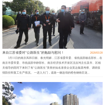
来自江苏省委对“公路医生”的勉励与慰问！
2020/03/20
3月11日的南京风和日丽、春光明媚，江苏省委常委、省统战部杨岳部长，在
南京市委常委、市统战部华静部长、南京经济技术开发区沈吉鸿主任及市、区相
关领导的陪同下来到了有“公路医生”美誉的知名港资企业英达集团考察、调研疫
情防控和复工生产情况。 一进入大门，道路一侧连绵的橙色钢铁巨龙...