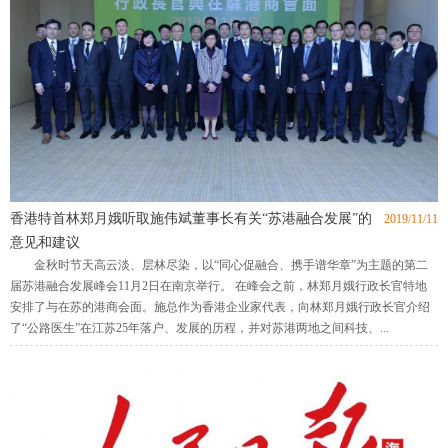
香港特首林郑月娥听取施伟斌董事长有关“苏港融合发展”的
2019/11/11
意见和建议
金秋时节天高云淡、层林尽染，以“同心促融合、携手谱华章”为主题的第二
届苏港融合发展峰会11月2日在南京举行。 在峰会之前，林郑月娥行政长官特地
安排了与在苏的港商会面。施总作为香港企业家代表，向林郑月娥行政长官介绍
了“公路医生”在江苏25年落户、发展的历程，并对苏港两地之间科技、...