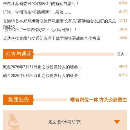
03/20
来自江苏省委对“公路医生”的勉励与慰问！
01/22
听说，常州请来“公路明医”，果然……
11/11
香港特首林郑月娥听取施伟斌董事长有关“苏港融合发展”的意见
和建议
10/30
“公路医生”一年内3次登上《人民日报》！
10/18
英达科技集团与交通部管理干部学院签署战略合作协议
09/05
厉害了！富阳有了公路“医生”
公告与通函
更多
+
08/13
奇了！旧路“吃”进去，新路“吐”出来！
05/10
发行英文版【沥青路面就地热再生技术研究与应用】
08/04
截至2026年7月31日止之股份发行人的证券...
04/09
GDP增量“黑马”的安徽，请来了公路医生
07/02
截至2026年6月30日止之股份发行人的证券...
04/16
又一批团购英达安全防撞车交车啦！
03/20
来自江苏省委对“公路医生”的勉励与慰问！
01/22
听说，常州请来“公路明医”，果然……
集团业务
唯有四位一体 方为公路医生
11/11
香港特首林郑月娥听取施伟斌董事长有关“苏港融合发展”的意见
和建议
规划设计与研究