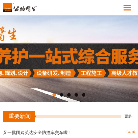
08/13
奇了！旧路“吃”进去，新路“吐”出来！
05/10
发行英文版【沥青路面就地热再生技术研究与应用】
重要新闻
更多
+
04/09
GDP增量“黑马”的安徽，请来了公路医生
04/16
又一批团购英达安全防撞车交车啦！