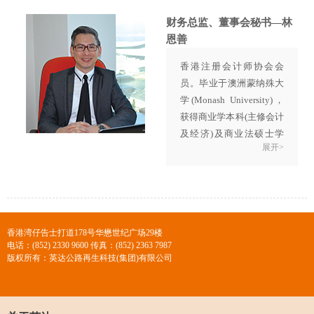
1997年加盟英达公司，历
任技术工程部经理、工程
财务总监、董事会秘书—林
机械设计院院长、副总裁
恩善
并兼施工工程事业部总经
香港注册会计师协会会
理。
员。毕业于澳洲蒙纳殊大
凭借着丰富的设备研发经
学(Monash University)，
验，他将对设备的理解融
获得商业学本科(主修会计
入进英达的沥青路面就地
及经济)及商业法硕士学
热再生施工中，使得设备
展开>
位，拥有香港与澳洲两地
在施工中发挥最优性能，
的注册会计师资格。
为优质、高效施工提供了
曾就职于
“正风会计师事
保障。
务所”、“陈叶冯会计师事
务所”等知名事务所。
香港湾仔告士打道178号华懋世纪广场29楼
2006年10月进入安永会计
电话：(852) 2330 9600 传真：(852) 2363 7987
师事务所(国际四大会计师
版权所有：英达公路再生科技(集团)有限公司
事务所之一)，担任高级审
计师及审计经理的职务。
2011年11月加入公司担任