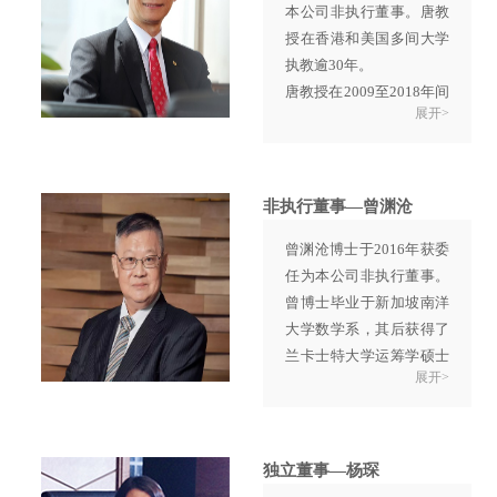
本公司非执行董事。唐教
主席；交通部第一公路勘
授在香港和美国多间大学
察设计院之技术员、工程
执教逾30年。
师、桥梁设计室副主任、
唐教授在2009至2018年间
人事处长及副院长；中国
展开>
出任香港理工大学校长及
公路桥梁建设总公司之董
美国乔治华盛顿大学工程
事会副主席、副总经理、
及应用科学学院院长。唐
董事会主席及总经理；中
教授为美国机械工程师学
国路桥（集团）总公司董
非执行董事—曾渊沧
会会士、香港工程科学院
事会主席、总裁及党委书
曾渊沧博士于2016年获委
院士及国际导热率会议资
记。
任为本公司非执行董事。
深会员。唐教授热心参与
周先生毕业于同济大学路
曾博士毕业于新加坡南洋
香港公共服务，现时为香
桥隧道建设专业。彼为一
大学数学系，其后获得了
港廉政公署社区关系市民
名高级工程师。
兰卡士特大学运筹学硕士
咨询委员会主席。自2012
展开>
学位和曼彻斯特大学管理
年起担任中国人民政治协
科学博士学位。
商会议全国委员会委员，
曾博士曾担任香港城市大
亦担任百人会会员、国际
学工商管理硕士课程主任
专业管理学会咨询顾问委
独立董事—杨琛
及管理科学系副教授，现
员会成员和香港桂冠论坛