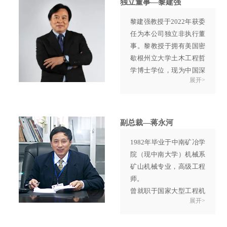
独立董事—黎建强
长及香港地方志办公室主
黎建强教授于2022年获委
任，并自2005年起担任岭
任为本公司独立非执行董
南大学香港与华南历史研
事。黎教授于拥有美国密
究部主任。刘教授亦为香
歇根州立大学土木工程哲
港立法会现任议员。
学博士学位，现为中国深
由2014年至现时，刘教授
展开>
圳大学经济学院教授及香
任多家香港上市公司独立
港大学工业及制造系统工
非执行董事。
程系荣誉教授。
黎教授于1985年至2016年
副总裁—蒋永河
任教香港城市大学，离任
1982年毕业于中南矿冶学
前职位为管理科学讲座教
院（现中南大学）机械系
授。黎教授亦曾担任中国
矿山机械专业，高级工程
湖南大学工商管理学院院
师。
长。
曾就职于国家大型工程机
由2016年至现时，黎教授
展开>
械企业，多次荣获江苏省
任多家香港上市公司非执
及南京市科技进步奖。
行董事及独立董事。