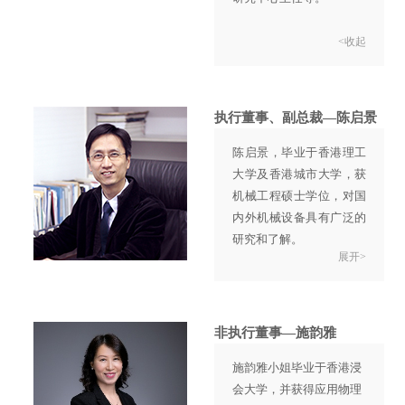
<收起
执行董事、副总裁—陈启景
陈启景，毕业于香港理工
大学及香港城市大学，获
机械工程硕士学位，对国
内外机械设备具有广泛的
研究和了解。
展开>
1999年加入英达公司，现
任英达执行董事、副总
裁。
自加盟英达以来，一直负
非执行董事—施韵雅
责公司产品技术研究及开
施韵雅小姐毕业于香港浸
发工作，为公司产品和技
会大学，并获得应用物理
术保持行业领先地位做出