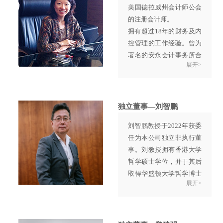
美国德拉威州会计师公会
任欧曾投资有限公司董
委员会主席。
的注册会计师。
事。曾博士先后出版了多
唐教授持有美国俄勒冈州
拥有超过18年的财务及内
部专业书籍和发表了多篇
立大学机械工程理学士学
控管理的工作经验。曾为
文章，是多家报章及杂志
位，并于美国加州大学柏
著名的安永会计事务所合
的专栏作者。
克莱分校取得机械工程硕
展开>
伙人，主要负责风险管理
曾博士曾担任股份在联交
士及博士学位。唐教授现
及提供内控管理服务。
所GEM上市的上海交大慧
为多家香港上市公司之独
2012年起，任Enzo珠宝集
谷信息产业股份有限公司
立非执行董事。
团首席财务官，主要负责
的独立非执行董事。
独立董事—刘智鹏
集团的财务、法律、人力
刘智鹏教授于2022年获委
资源及内控。
任为本公司独立非执行董
事。刘教授拥有香港大学
哲学硕士学位，并于其后
取得华盛顿大学哲学博士
展开>
学位。
刘教授现为岭南大学历史
系教授。自2009年起亦担
任香港地方志基金会秘书