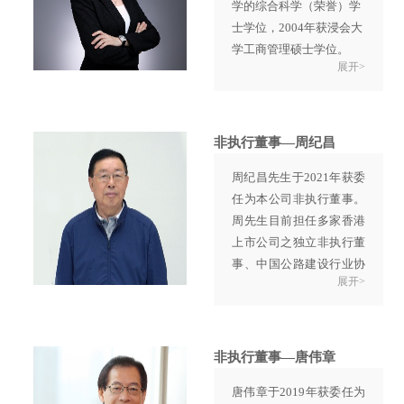
学的综合科学（荣誉）学
了卓越贡献。
士学位，2004年获浸会大
学工商管理硕士学位。
展开>
施小姐于1996年加盟英达
公司，负责集团公司财务
管理事务。施小姐于2011
年6月获委任为执行董
非执行董事—周纪昌
事，并于2021年2月调任
周纪昌先生于2021年获委
为非执行董事后辞任执行
任为本公司非执行董事。
董事职务。施小姐现任南
周先生目前担任多家香港
京市政协委员、集团公司
上市公司之独立非执行董
香港总部非执行董事，中
事、中国公路建设行业协
国内地子公司董事等。
展开>
会名誉理事长、中国人民
施小姐自进入英达以来，
政治协商会议第十一届及
致力于完善公司财务制
第十二届全国委员会委
度，倡导降低运营成本、
员。
对提高英达资本的使用效
非执行董事—唐伟章
周先生曾担任中国交通建
率，加强企业的核心竞争
唐伟章于2019年获委任为
设股份有限公司之董事会
力有着重要的贡献。