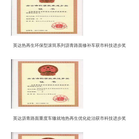
英达热再生环保型滚筒系列沥青路面修补车获市科技进步奖
英达沥青路面重度车辙就地热再生优化处治获市科技进步奖