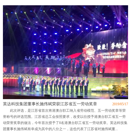
英达科技集团董事长施伟斌荣获江苏省五一劳动奖章
2019/05/17
此次评选，是江苏省首次将港澳台职工纳入省劳动模范、五一劳动奖章等荣
誉称号的评选范围。江苏省总工会按照要求，改变以往授予港澳台职工省五一劳
动荣誉奖章的做法，今年首次授予了8名港澳台职工省五一劳动奖章。英达科技集
团董事长施伟斌有幸成为其中的八分之一，这也代表了江苏省对施伟斌董...