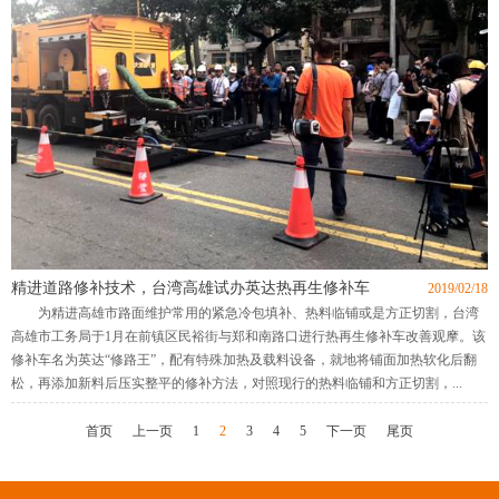
精进道路修补技术，台湾高雄试办英达热再生修补车
2019/02/18
为精进高雄市路面维护常用的紧急冷包填补、热料临铺或是方正切割，台湾
高雄市工务局于1月在前镇区民裕街与郑和南路口进行热再生修补车改善观摩。该
修补车名为英达“修路王”，配有特殊加热及载料设备，就地将铺面加热软化后翻
松，再添加新料后压实整平的修补方法，对照现行的热料临铺和方正切割，...
首页
上一页
1
2
3
4
5
下一页
尾页