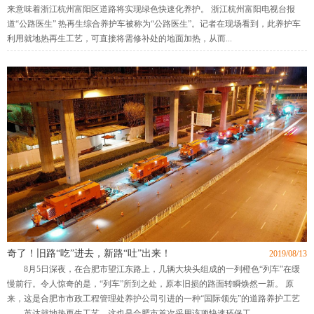
来意味着浙江杭州富阳区道路将实现绿色快速化养护。 浙江杭州富阳电视台报
道“公路医生” 热再生综合养护车被称为“公路医生”。记者在现场看到，此养护车
利用就地热再生工艺，可直接将需修补处的地面加热，从而...
奇了！旧路“吃”进去，新路“吐”出来！
2019/08/13
8月5日深夜，在合肥市望江东路上，几辆大块头组成的一列橙色“列车”在缓
慢前行。令人惊奇的是，“列车”所到之处，原本旧损的路面转瞬焕然一新。 原
来，这是合肥市市政工程管理处养护公司引进的一种“国际领先”的道路养护工艺
——英达就地热再生工艺。这也是合肥市首次采用该项快速环保工...