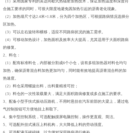
（
1
）采用国家专利的英达间歇式热辐射加热技术，保证加热温度和深度符
合施工要求的同时，可很大限度地避免因加热引起的沥青老化现象。
（
2
）加热墙尺寸达
2.4
米×
1.8
米，分为四个加热区，可根据路病情况选择分
区加热。
（
3
）可以左右旋转和横移，适应不同路病状况的施工需求。
（
4
）可移动加热设计，加热面积及效率大大提高，尤其适用于大面积路病
的修复。
2
、料仓：
（
1
）配有标准料仓，内部被分割成
6
个小仓，设有多组加热器对料仓均匀
加热，确保沥青混合料加热更加均匀，同时能有效地提高沥青混合料的加
热速度。
（
2
）料仓采用螺旋出料，出料量精准可控；
（
3
）料仓的一次性装载量大，满足大面积路病修复或多点施工的要求。
3
、配备小型手扶式振动压路机，不用时悬挂在汽车前部的大梁上，通过电
气控制按钮可方便地挂上和取下。
4
、集中型控制系统，可选配触摸屏电脑控制，操作更直观、简洁。
5
、可选配外挂式液压上料机构，大大降低上料的劳动强度。
6
、可选配液压破碎锤，以方便对深层路病进行修补。