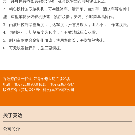
力，并可保持驾驶员视野清晰，在高效除雪的同时保证安全。
2
、精心设计的联接机构，可与除冰车、清扫车、自卸车、洒水车等各种中
型、重型车辆及装载机快速、紧密联接，安装、拆卸简单易操作。
3
、由液压控制除雪角度，可达
50
度，推雪角度大，阻力小，工作速度快。
4
、切削角小，切削角度为
40
度，可有效清除压实积雪。
5
、刮刀由耐磨合金制作而成，使用寿命长，更换简单快捷。
6
、可无线遥控操作，施工更便捷。
香港湾仔告士打道178号华懋世纪广场29楼
电话：(852) 2330 9600 传真：(852) 2363 7987
版权所有：英达公路再生科技(集团)有限公司
关于英达
公司简介