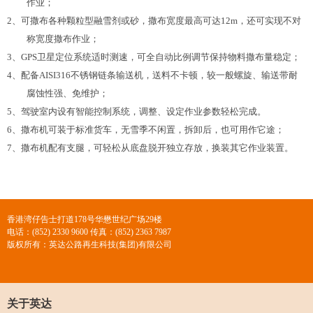
作业；
2、可撒布各种颗粒型融雪剂或砂，撒布宽度最高可达12m，还可实现不对
称宽度撒布作业；
3、GPS卫星定位系统适时测速，可全自动比例调节保持物料撒布量稳定；
4、配备AISI316不锈钢链条输送机，送料不卡顿，较一般螺旋、输送带耐
腐蚀性强、免维护；
5、驾驶室内设有智能控制系统，调整、设定作业参数轻松完成。
6、撒布机可装于标准货车，无雪季不闲置，拆卸后，也可用作它途；
7、撒布机配有支腿，可轻松从底盘脱开独立存放，换装其它作业装置。
香港湾仔告士打道178号华懋世纪广场29楼
电话：(852) 2330 9600 传真：(852) 2363 7987
版权所有：英达公路再生科技(集团)有限公司
关于英达