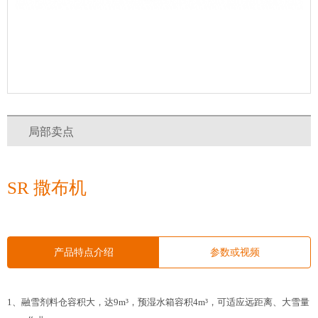
局部卖点
SR 撒布机
产品特点介绍
参数或视频
1、融雪剂料仓容积大，达
9m
³，预湿水箱容积
4m
³，可适应远距离、大雪量