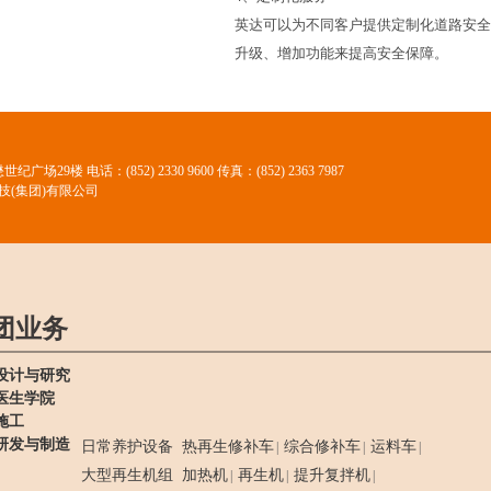
英达可以为不同客户提供定制化道路安全
升级、增加功能来提高安全保障。
懋世纪广场29楼
电话：(852) 2330 9600 传真：(852) 2363 7987
技(集团)有限公司
团业务
设计与研究
医生学院
施工
研发与制造
日常养护设备
热再生修补车
综合修补车
运料车
|
|
|
大型再生机组
加热机
再生机
提升复拌机
|
|
|