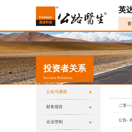
英
首
投资者关系
Investor Relations
公告与通函
二零一
财务报告
公告-
企业管制