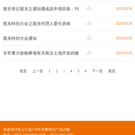
为2025年3月26日之通函及代表委任表格
致非登记股东之通知通函及申请回条 - 刊
2025/03/26
（「本次公司通讯」）之刊发通知
发日期为2025年3月26日之通函及代表委任
股东特别大会之股东代理人委任表格
2025/03/26
表格之刊发通知
股东特别大会通知
2025/03/26
非常重大收购事项有关南京土地开发的建
2025/03/26
筑合约及股东特别大会通告
首页
上一页
1
2
3
4
5
6
下一页
尾页
香港湾仔告士打道178号华懋世纪广场29楼