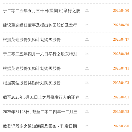
发通知
于二零二五年五月三十日(星期五)举行之股
2025/04/30
东周年大会适用的代表委任表格
建议重选退任董事及授出购回股份及发行
2025/04/30
新股份的一般授权及股东周年大会通告
根据英达股份奖励计划购买股份
2025/04/17
于二零二五年四月十六日举行之股东特别
2025/04/16
大会之投票表决结果
根据英达股份奖励计划购买股份
2025/04/11
根据英达股份奖励计划购买股份
2025/04/03
截至2025年3月31日止之股份发行人的证券
2025/04/01
变动月报表
2025年3月28日, 截至二零二四年十二月三
2025/03/28
十一日止年度之年度业绩公告
致登记股东之通知通函及回条 - 刊发日期
2025/03/26