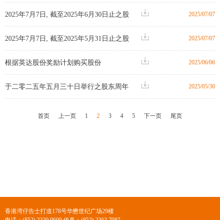
2025年7月7日, 截至2025年6月30日止之股
2025/07/07
份发行人的证券变动月报表
2025年7月7日, 截至2025年5月31日止之股
2025/07/07
份发行人的证券变动月报表
根据英达股份奖励计划购买股份
2025/06/06
于二零二五年五月三十日举行之股东周年
2025/05/30
大会之投票表决结果
首页
上一页
1
2
3
4
5
下一页
尾页
香港湾仔告士打道178号华懋世纪广场29楼