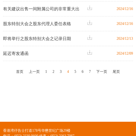
任表格之刊发通知
有关建议出售一间附属公司的非常重大出
2024/12/16
售事项及关连交易及股东特别大会通知
股东特别大会之股东代理人委任表格
2024/12/16
即将举行之股东特别大会之记录日期
2024/12/13
延迟寄发通函
2024/12/09
首页
上一页
1
2
3
4
5
6
7
下一页
尾页
香港湾仔告士打道178号华懋世纪广场29楼