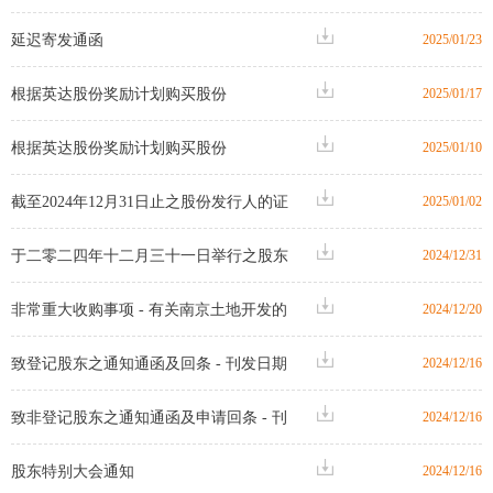
延迟寄发通函
2025/01/23
根据英达股份奖励计划购买股份
2025/01/17
根据英达股份奖励计划购买股份
2025/01/10
截至2024年12月31日止之股份发行人的证
2025/01/02
券变动月报表
于二零二四年十二月三十一日举行之股东
2024/12/31
特别大会之投票表决结果
非常重大收购事项 - 有关南京土地开发的
2024/12/20
建筑合约
致登记股东之通知通函及回条 - 刊发日期
2024/12/16
为2024年12月16日之通函及代表委任表格
致非登记股东之通知通函及申请回条 - 刊
2024/12/16
（「本次公司通讯」）之刊发通知
发日期为2024年12月16日之通函及代表委
股东特别大会通知
2024/12/16